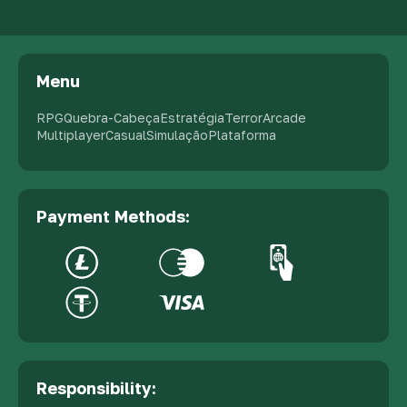
Menu
RPG
Quebra-Cabeça
Estratégia
Terror
Arcade
Multiplayer
Casual
Simulação
Plataforma
Payment Methods:
Responsibility: