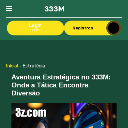
333M
Login
Registros
333M
Inicial
-
Estratégia
Aventura Estratégica no 333M:
Onde a Tática Encontra
Diversão