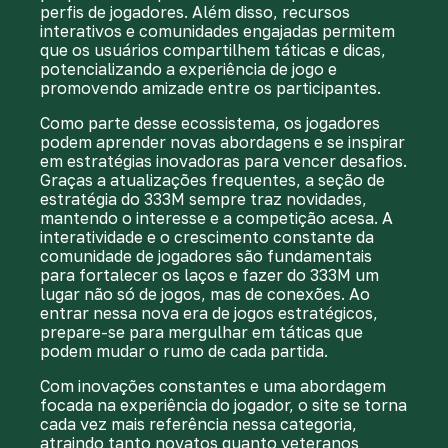
perfis de jogadores. Além disso, recursos
interativos e comunidades engajadas permitem
que os usuários compartilhem táticas e dicas,
potencializando a experiência de jogo e
promovendo amizade entre os participantes.
Como parte desse ecossistema, os jogadores
podem aprender novas abordagens e se inspirar
em estratégias inovadoras para vencer desafios.
Graças a atualizações frequentes, a seção de
estratégia do 333M sempre traz novidades,
mantendo o interesse e a competição acesa. A
interatividade e o crescimento constante da
comunidade de jogadores são fundamentais
para fortalecer os laços e fazer do 333M um
lugar não só de jogos, mas de conexões. Ao
entrar nessa nova era de jogos estratégicos,
prepare-se para mergulhar em táticas que
podem mudar o rumo de cada partida.
Com inovações constantes e uma abordagem
focada na experiência do jogador, o site se torna
cada vez mais referência nessa categoria,
atraindo tanto novatos quanto veteranos