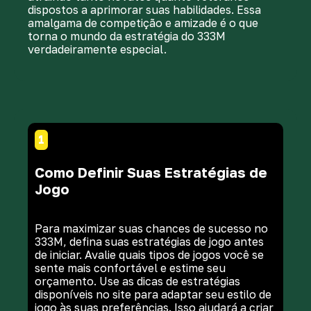
dispostos a aprimorar suas habilidades. Essa
amalgama de competição e amizade é o que
torna o mundo da estratégia do 333M
verdadeiramente especial.
1
Como Definir Suas Estratégias de
Jogo
Para maximizar suas chances de sucesso no
333M, defina suas estratégias de jogo antes
de iniciar. Avalie quais tipos de jogos você se
sente mais confortável e estime seu
orçamento. Use as dicas de estratégias
disponíveis no site para adaptar seu estilo de
jogo às suas preferências. Isso ajudará a criar