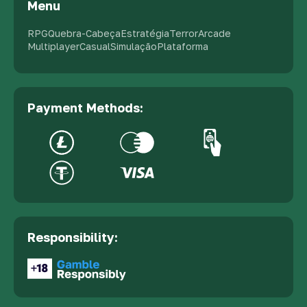
Menu
RPG
Quebra-Cabeça
Estratégia
Terror
Arcade
Multiplayer
Casual
Simulação
Plataforma
Payment Methods:
Responsibility: